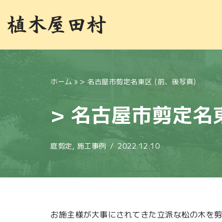
コ
ン
テ
ン
ホーム
»
> 名古屋市剪定名東区 (前、後写真)
ツ
へ
> 名古屋市剪定名
ス
キ
ッ
庭剪定
,
施工事例
2022.12.10
プ
お施主様が大事にされてきた立派な松の木を