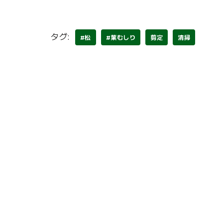
タグ:
#松
#葉むしり
剪定
清掃