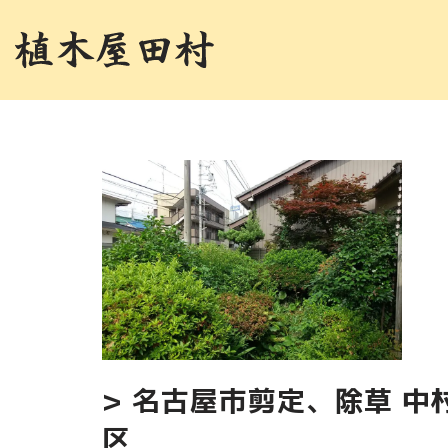
コ
ン
テ
ン
ツ
へ
ス
キ
ッ
プ
> 名古屋市剪定、除草 中
区