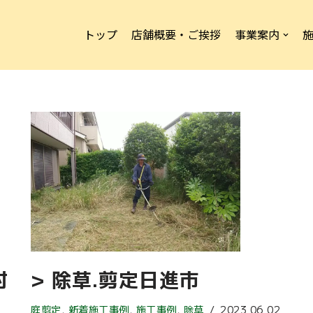
トップ
店舗概要・ご挨拶
事業案内
村
> 除草.剪定日進市
庭剪定
,
新着施工事例
,
施工事例
,
除草
2023.06.02