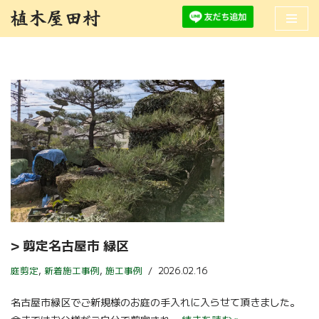
コ
ン
テ
ン
ツ
へ
ス
キ
ッ
プ
> 剪定名古屋市 緑区
庭剪定
,
新着施工事例
,
施工事例
2026.02.16
名古屋市緑区でご新規様のお庭の手入れに入らせて頂きました。